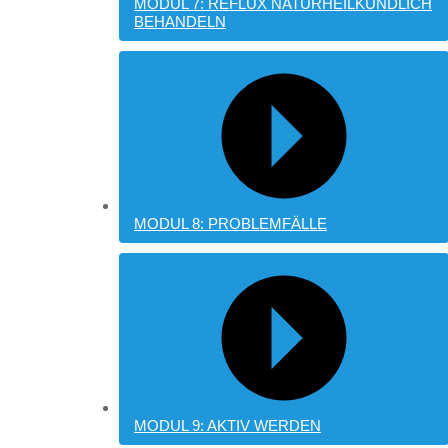
MODUL 7: REFLUX NATURHEILKUNDLICH
BEHANDELN
MODUL 8: PROBLEMFÄLLE
MODUL 9: AKTIV WERDEN